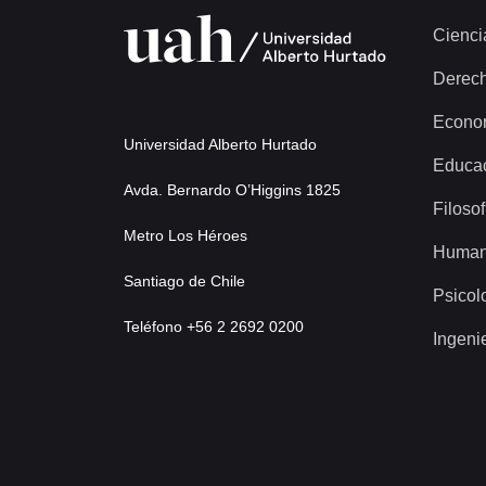
Cienci
Derec
Econo
Universidad Alberto Hurtado
Educa
Avda. Bernardo O’Higgins 1825
Filosof
Metro Los Héroes
Human
Santiago de Chile
Psicol
Teléfono +56 2 2692 0200
Ingeni