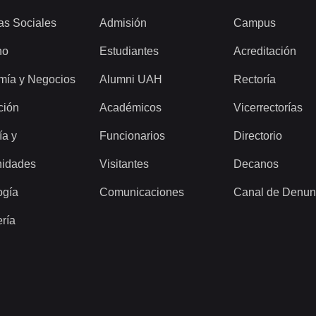
as Sociales
Admisión
Campus
ho
Estudiantes
Acreditación
mía y Negocios
Alumni UAH
Rectoría
ción
Académicos
Vicerrectorías
ía y
Funcionarios
Directorio
idades
Visitantes
Decanos
ogía
Comunicaciones
Canal de Denun
ería