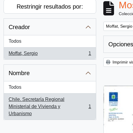
Mos
Restringir resultados por:
Colecc
Remove filter:
Creador
Moffat, Sergio
Todos
Opciones
Moffat, Sergio
1
, 1 resultados
Imprimir vi
Nombre
Todos
Chile. Secretaría Regional
Ministerial de Vivienda y
1
, 1 resultados
Urbanismo