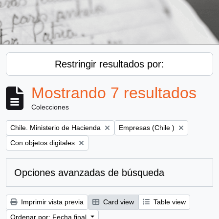
Restringir resultados por:
Mostrando 7 resultados
Colecciones
Remove filter:
Remove filter:
Chile. Ministerio de Hacienda
Empresas (Chile )
Remove filter:
Con objetos digitales
Opciones avanzadas de búsqueda
Imprimir vista previa
Card view
Table view
Ordenar por: Fecha final