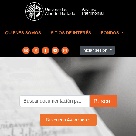
Skip to main content
QUIENES SOMOS
SITIOS DE INTERÉS
FONDOS
Iniciar sesión
Buscar
Búsqueda Avanzada »