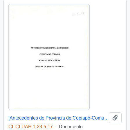
Añadi
[Antecedentes de Provincia de Copiapó-Comuna de Copiapó, Caldera. Tierra Amarilla].
CL CLUAH 1-23-5-17
·
Documento