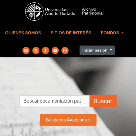
Skip to main content
QUIENES SOMOS
SITIOS DE INTERÉS
FONDOS
Iniciar sesión
Buscar
Búsqueda Avanzada »