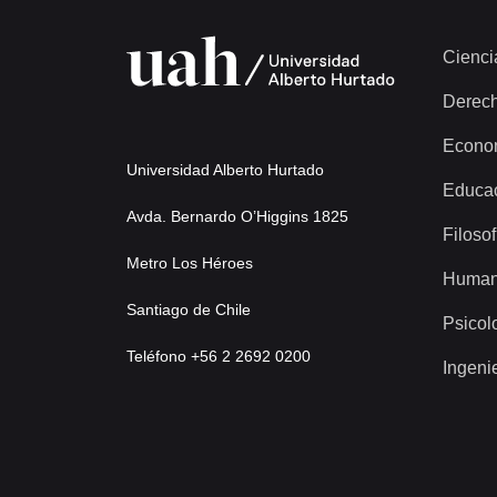
Cienci
Derec
Econo
Universidad Alberto Hurtado
Educa
Avda. Bernardo O’Higgins 1825
Filosof
Metro Los Héroes
Human
Santiago de Chile
Psicol
Teléfono +56 2 2692 0200
Ingeni