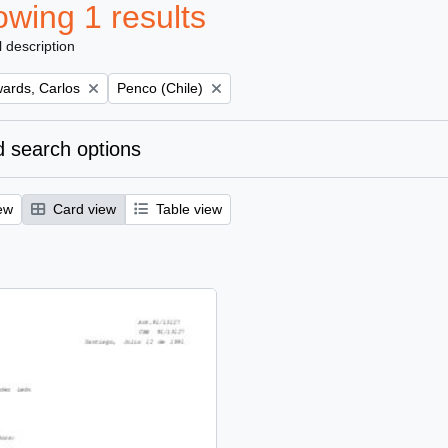
wing 1 results
l description
Remove filter:
ards, Carlos
Penco (Chile)
 search options
ew
Card view
Table view