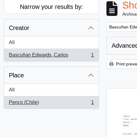
Sho
Narrow your results by:
Archiva
Remove filter:
Creator
Bascuñan Edw
All
Advanced
Bascuñan Edwards, Carlos
1
, 1 results
Print previ
Place
All
Penco (Chile)
1
, 1 results