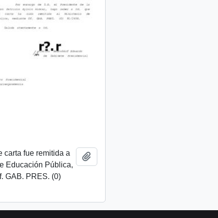
 carta fue remitida a
Add to clipboard
de Educación Pública,
f. GAB. PRES. (0)