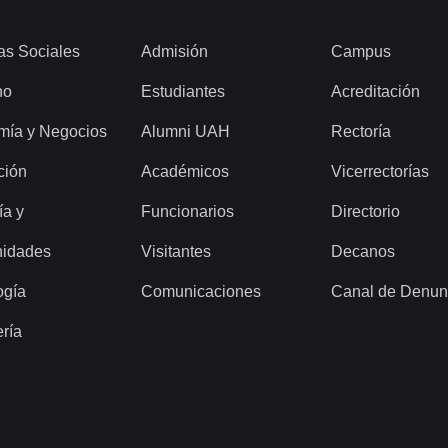
as Sociales
Admisión
Campus
ho
Estudiantes
Acreditación
mía y Negocios
Alumni UAH
Rectoría
ción
Académicos
Vicerrectorías
ía y
Funcionarios
Directorio
idades
Visitantes
Decanos
ogía
Comunicaciones
Canal de Denun
ería