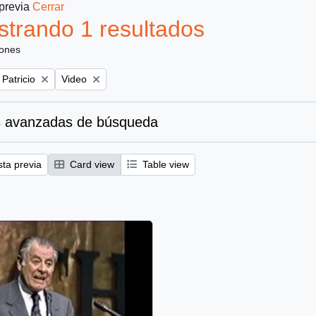
 previa
Cerrar
trando 1 resultados
iones
Remove filter:
 Patricio
Video
 avanzadas de búsqueda
sta previa
Card view
Table view