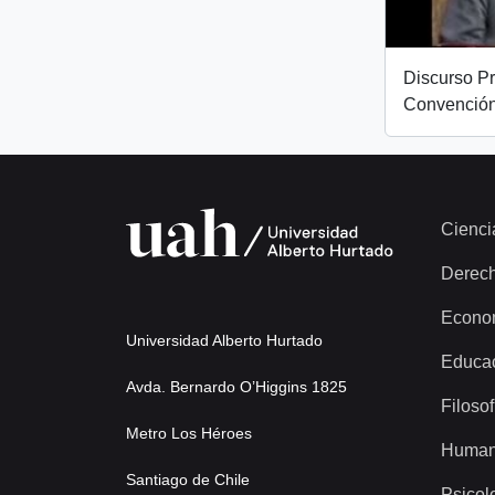
Discurso Pr
Convención
Cienci
Derec
Econo
Universidad Alberto Hurtado
Educa
Avda. Bernardo O’Higgins 1825
Filosof
Metro Los Héroes
Human
Santiago de Chile
Psicol