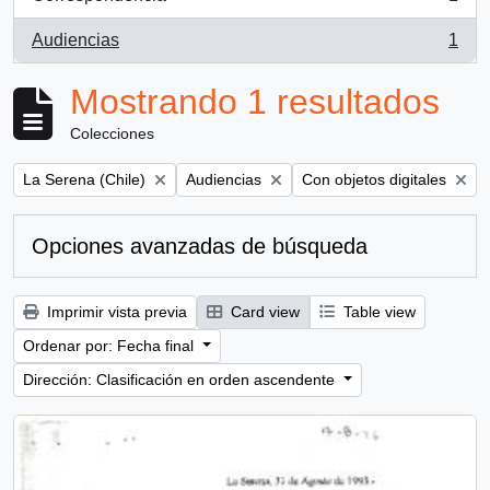
, 1 resultados
Audiencias
1
, 1 resultados
Mostrando 1 resultados
Colecciones
Remove filter:
Remove filter:
Remove filter:
La Serena (Chile)
Audiencias
Con objetos digitales
Opciones avanzadas de búsqueda
Imprimir vista previa
Card view
Table view
Ordenar por: Fecha final
Dirección: Clasificación en orden ascendente