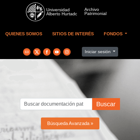
Skip to main content
QUIENES SOMOS
SITIOS DE INTERÉS
FONDOS
Iniciar sesión
Buscar
Búsqueda Avanzada »