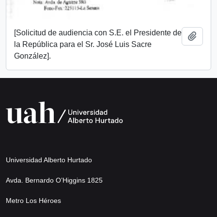
[Solicitud de audiencia con S.E. el Presidente de
Añadi
la República para el Sr. José Luis Sacre
González].
Universidad Alberto Hurtado
Avda. Bernardo O’Higgins 1825
Metro Los Héroes