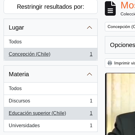
Mos
Restringir resultados por:
Colecc
Remove filter:
Lugar
Concepción (C
Todos
Opciones
Concepción (Chile)
1
, 1 resultados
Imprimir vi
Materia
Todos
Discursos
1
, 1 resultados
Educación superior (Chile)
1
, 1 resultados
Universidades
1
, 1 resultados