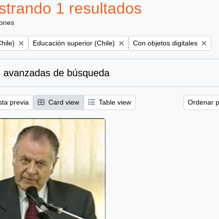
trando 1 resultados
iones
Remove filter:
Remove filter:
hile)
Educación superior (Chile)
Con objetos digitales
 avanzadas de búsqueda
sta previa
Card view
Table view
Ordenar p