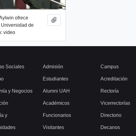
Aylwin ofrece
Añadir al portapapeles
 Universidad de
: video
as Sociales
Admisión
Campus
ho
Estudiantes
Acreditación
mía y Negocios
Alumni UAH
Rectoría
ción
Académicos
Vicerrectorías
ía y
Funcionarios
Directorio
idades
Visitantes
Decanos