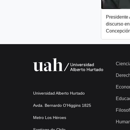
Presidente 
discurso en
Concepción
Cienci
Derec
Econo
Universidad Alberto Hurtado
Educa
Avda. Bernardo O’Higgins 1825
Filosof
Metro Los Héroes
Human
Santiago de Chile