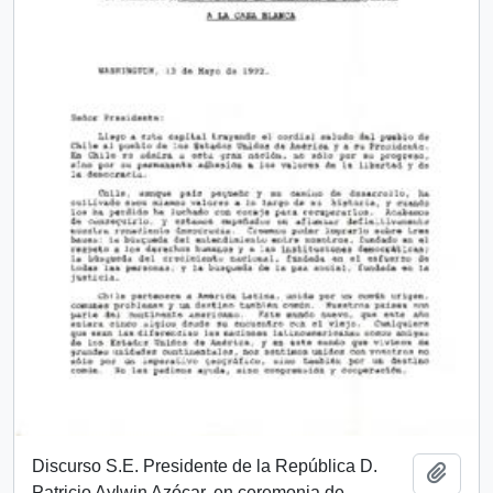
Discurso S.E. Presidente de la República D.
Añadi
Patricio Aylwin Azócar, en ceremonia de