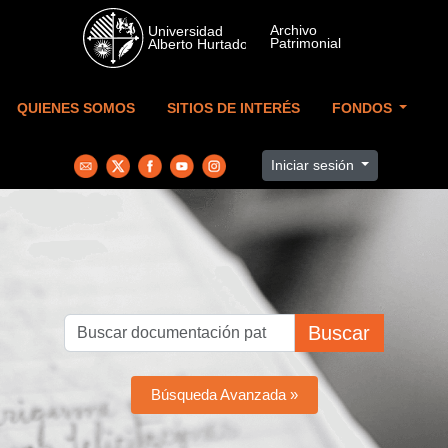
Skip to main content
QUIENES SOMOS
SITIOS DE INTERÉS
FONDOS
Iniciar sesión
Buscar
Búsqueda Avanzada »