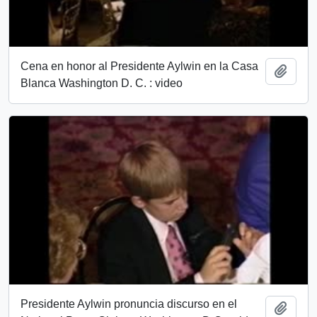
Cena en honor al Presidente Aylwin en la Casa
Añadi
Blanca Washington D. C. : video
Presidente Aylwin pronuncia discurso en el
Añadi