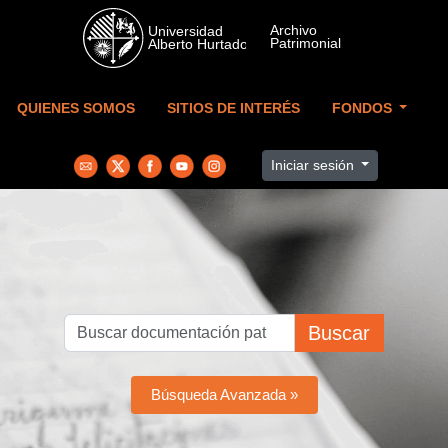
Skip to main content
QUIENES SOMOS
SITIOS DE INTERÉS
FONDOS
Iniciar sesión
Buscar
Búsqueda Avanzada »