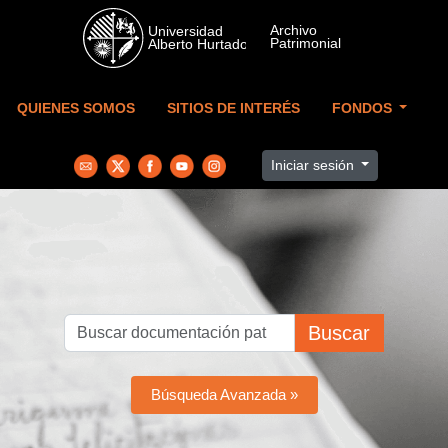
Skip to main content
QUIENES SOMOS
SITIOS DE INTERÉS
FONDOS
Iniciar sesión
Buscar
Búsqueda Avanzada »