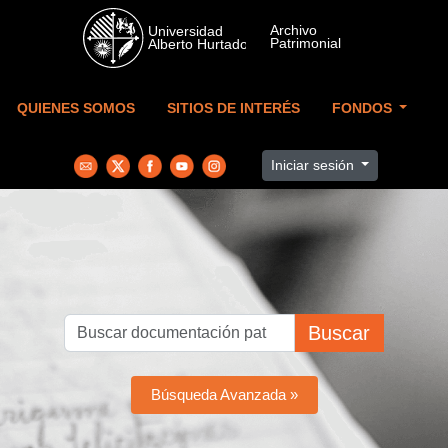
Skip to main content
QUIENES SOMOS
SITIOS DE INTERÉS
FONDOS
Iniciar sesión
Buscar
Búsqueda Avanzada »