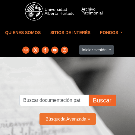
Skip to main content
QUIENES SOMOS
SITIOS DE INTERÉS
FONDOS
Iniciar sesión
Buscar
Búsqueda Avanzada »