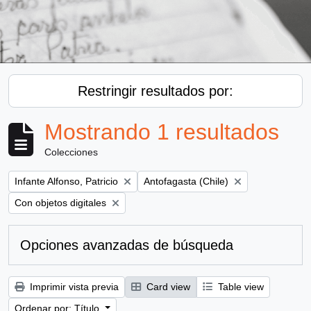
Restringir resultados por:
Mostrando 1 resultados
Colecciones
Remove filter:
Remove filter:
Infante Alfonso, Patricio
Antofagasta (Chile)
Remove filter:
Con objetos digitales
Opciones avanzadas de búsqueda
Imprimir vista previa
Card view
Table view
Ordenar por: Título