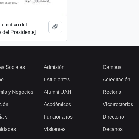
n motivo del
Añadir al portapapeles
 del Presidente]
as Sociales
Admisión
Campus
ho
Estudiantes
Acreditación
mía y Negocios
Alumni UAH
Rectoría
ción
Académicos
Vicerrectorías
ía y
Funcionarios
Directorio
idades
Visitantes
Decanos