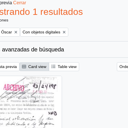
 previa
Cerrar
trando 1 resultados
iones
Remove filter:
, Óscar
Con objetos digitales
 avanzadas de búsqueda
sta previa
Card view
Table view
Orde