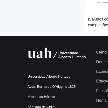
[Saludos co
cumpleaños
Cienci
Derec
Econo
Universidad Alberto Hurtado
Educa
Avda. Bernardo O’Higgins 1825
Filosof
Metro Los Héroes
Human
Santiago de Chile