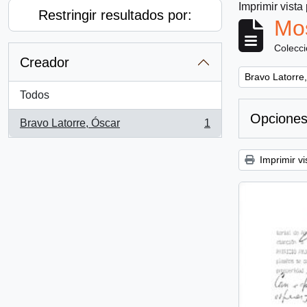
Imprimir vista
Restringir resultados por:
Mos
Colecc
Creador
Remove filter:
Bravo Latorre
Todos
Opciones
Bravo Latorre, Óscar
1
, 1 resultados
Imprimir vi