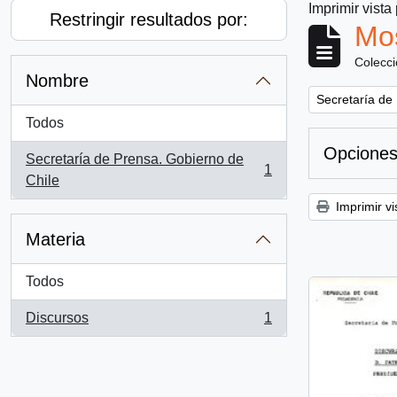
Imprimir vista
Restringir resultados por:
Mos
Colecc
Nombre
Remove filter:
Secretaría de
Todos
Opciones
Secretaría de Prensa. Gobierno de
1
, 1 resultados
Chile
Imprimir vi
Materia
Todos
Discursos
1
, 1 resultados