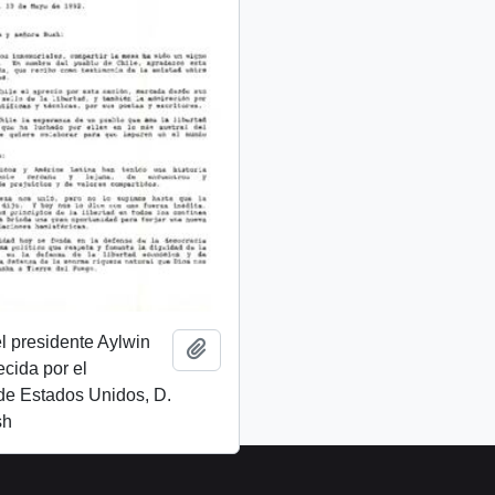
l presidente Aylwin
Añadir al portapapeles
ecida por el
de Estados Unidos, D.
sh