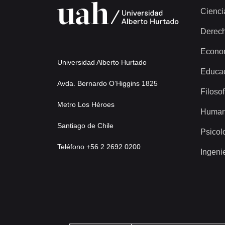
Cienci
Derec
Econo
Universidad Alberto Hurtado
Educa
Avda. Bernardo O’Higgins 1825
Filosof
Metro Los Héroes
Human
Santiago de Chile
Psicol
Teléfono +56 2 2692 0200
Ingeni