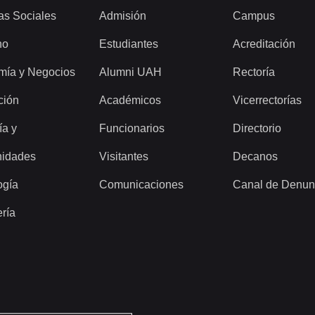
as Sociales
Admisión
Campus
ho
Estudiantes
Acreditación
mía y Negocios
Alumni UAH
Rectoría
ción
Académicos
Vicerrectorías
ía y
Funcionarios
Directorio
idades
Visitantes
Decanos
ogía
Comunicaciones
Canal de Denun
ería