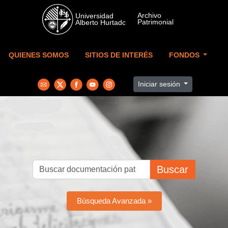
Skip to main content
QUIENES SOMOS
SITIOS DE INTERÉS
FONDOS
Iniciar sesión
Buscar
Búsqueda Avanzada »