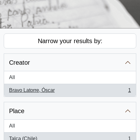
Narrow your results by:
Creator
All
Bravo Latorre, Óscar
1
, 1 results
Place
All
Talca (Chile)
1