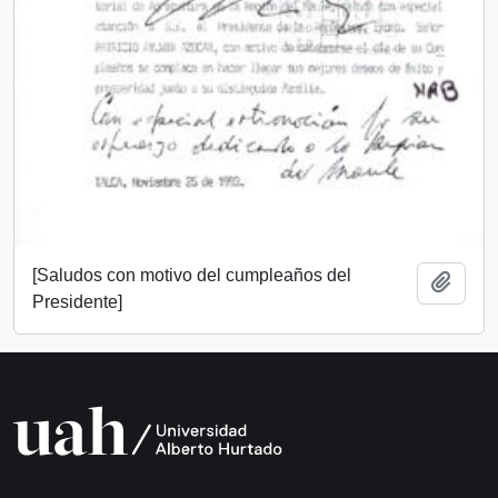
[Saludos con motivo del cumpleaños del
Add t
Presidente]