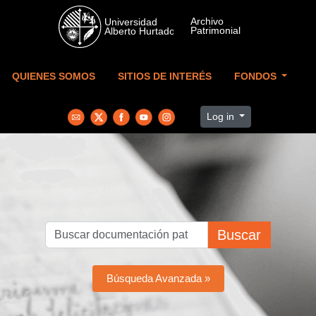
Skip to main content
QUIENES SOMOS
SITIOS DE INTERÉS
FONDOS
Log in
Buscar
Búsqueda Avanzada »