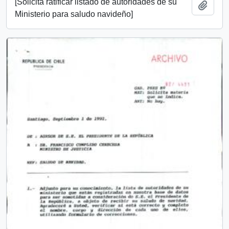
[Solicita ratificar listado de autoridades de su
Añadi
Ministerio para saludo navideño]