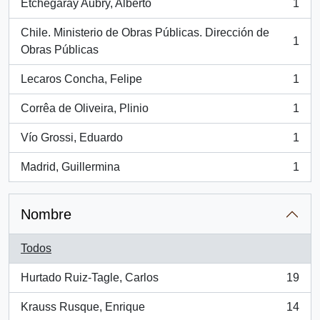
Etchegaray Aubry, Alberto
1
, 1 resultados
Chile. Ministerio de Obras Públicas. Dirección de
1
, 1 resultados
Obras Públicas
Lecaros Concha, Felipe
1
, 1 resultados
Corrêa de Oliveira, Plinio
1
, 1 resultados
Vío Grossi, Eduardo
1
, 1 resultados
Madrid, Guillermina
1
, 1 resultados
Nombre
Todos
Hurtado Ruiz-Tagle, Carlos
19
, 19 resultados
Krauss Rusque, Enrique
14
, 14 resultados