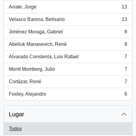
Arrate, Jorge
13
, 13 resultados
Velasco Barona, Belisario
13
, 13 resultados
Jiménez Moraga, Gabriel
8
, 8 resultados
Abeliuk Manasevich, René
8
, 8 resultados
Alvarado Constenla, Luis Rafael
7
, 7 resultados
Montt Momberg, Julio
7
, 7 resultados
Cortázar, René
7
, 7 resultados
Foxley, Alejandro
6
, 6 resultados
Lugar
Todos