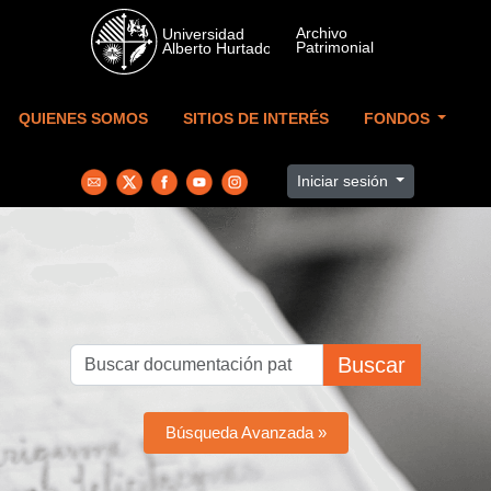
Skip to main content
QUIENES SOMOS
SITIOS DE INTERÉS
FONDOS
Iniciar sesión
Buscar
Búsqueda Avanzada »