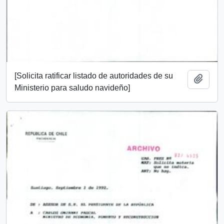
[Solicita ratificar listado de autoridades de su
Añadi
Ministerio para saludo navideño]