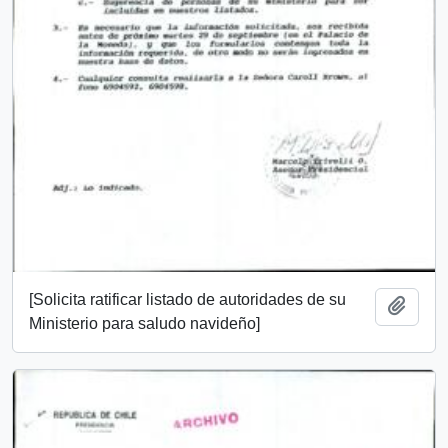
[Solicita ratificar listado de autoridades de su
Añadi
Ministerio para saludo navideño]