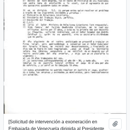
[Solicitud de intervención a exoneración en
Añadi
Embajada de Venezuela dirigida al Presidente