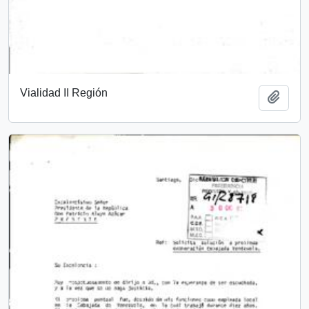
Vialidad II Región
Añadi