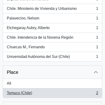
, 1 results
Chile. Ministerio de Vivienda y Urbanismo
1
, 1 results
Palavecino, Nelson
1
, 1 results
Etchegaray Aubry, Alberto
1
, 1 results
Chile. Intendencia de la Novena Región
1
, 1 results
Chuecas M., Fernando
1
, 1 results
Universidad Autónoma del Sur (Chile)
1
, 1 results
Place
All
Temuco (Chile)
2
, 2 results