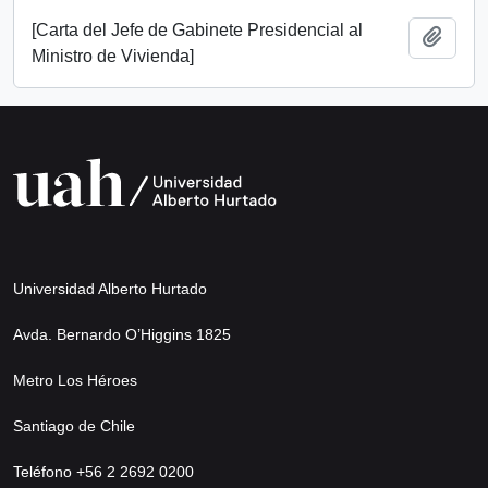
[Carta del Jefe de Gabinete Presidencial al
Add t
Ministro de Vivienda]
Universidad Alberto Hurtado
Avda. Bernardo O’Higgins 1825
Metro Los Héroes
Santiago de Chile
Teléfono +56 2 2692 0200