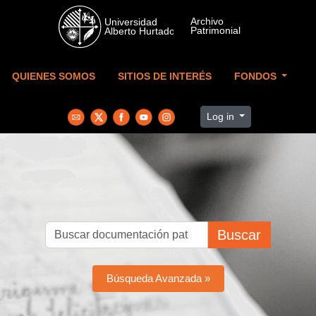
Skip to main content
QUIENES SOMOS
SITIOS DE INTERÉS
FONDOS
Log in
Buscar
Búsqueda Avanzada »