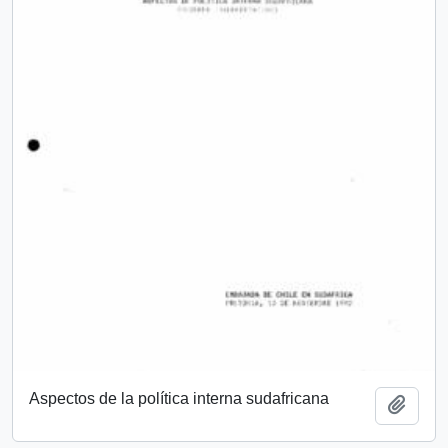
Aspectos de la política interna sudafricana
Añadi