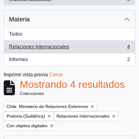
, 4 resultados
Materia
Todos
Relaciones Internacionales
4
, 4 resultados
Informes
2
, 2 resultados
Imprimir vista previa
Cerrar
Mostrando 4 resultados
Colecciones
Remove filter:
Chile. Ministerio de Relaciones Exteriores
Remove filter:
Remove filter:
Pretoria (Sudáfrica)
Relaciones Internacionales
Remove filter:
Con objetos digitales