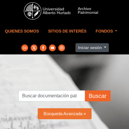
Skip to main content
QUIENES SOMOS
SITIOS DE INTERÉS
FONDOS
Iniciar sesión
Buscar
Búsqueda Avanzada »