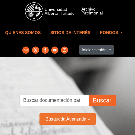
Skip to main content
QUIENES SOMOS
SITIOS DE INTERÉS
FONDOS
Iniciar sesión
Buscar
Búsqueda Avanzada »