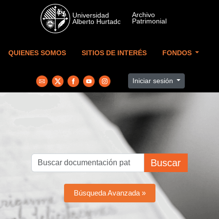
Skip to main content
QUIENES SOMOS
SITIOS DE INTERÉS
FONDOS
Iniciar sesión
Buscar
Búsqueda Avanzada »