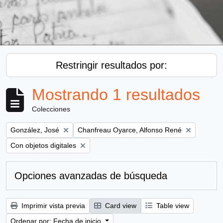
Restringir resultados por:
Mostrando 1 resultados
Colecciones
Remove filter:
Remove filter:
González, José
Chanfreau Oyarce, Alfonso René
Remove filter:
Con objetos digitales
Opciones avanzadas de búsqueda
Imprimir vista previa
Card view
Table view
Ordenar por: Fecha de inicio