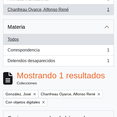
, 1 resultados
Chanfreau Oyarce, Alfonso René
1
, 1 resultados
Materia
Todos
Correspondencia
1
, 1 resultados
Detenidos desaparecidos
1
, 1 resultados
Mostrando 1 resultados
Colecciones
Remove filter:
Remove filter:
González, José
Chanfreau Oyarce, Alfonso René
Remove filter:
Con objetos digitales