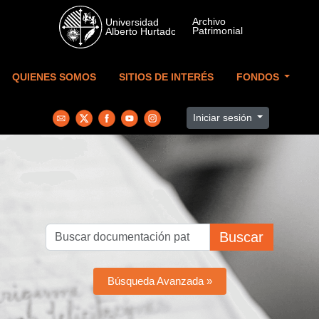
Skip to main content
QUIENES SOMOS
SITIOS DE INTERÉS
FONDOS
Iniciar sesión
Buscar
Búsqueda Avanzada »