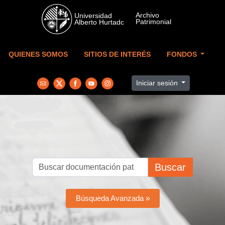
Skip to main content
QUIENES SOMOS
SITIOS DE INTERÉS
FONDOS
Iniciar sesión
Buscar
Búsqueda Avanzada »