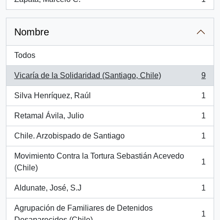
, 1 resultados
Nombre
Todos
Vicaría de la Solidaridad (Santiago, Chile)
9
, 9 resultados
Silva Henríquez, Raúl
1
, 1 resultados
Retamal Ávila, Julio
1
, 1 resultados
Chile. Arzobispado de Santiago
1
, 1 resultados
Movimiento Contra la Tortura Sebastián Acevedo
1
, 1 resultados
(Chile)
Aldunate, José, S.J
1
, 1 resultados
Agrupación de Familiares de Detenidos
1
, 1 resultados
Desaparecidos (Chile)