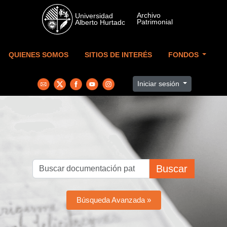
Skip to main content
QUIENES SOMOS
SITIOS DE INTERÉS
FONDOS
Iniciar sesión
Buscar
Búsqueda Avanzada »