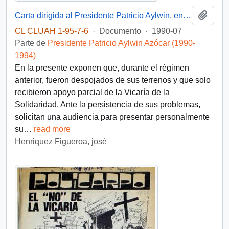
Añadi
Carta dirigida al Presidente Patricio Aylwin, enviada por un grupo de parceleros de la comuna de Lampa
CL CLUAH 1-95-7-6
·
Documento
·
1990-07
Parte de
Presidente Patricio Aylwin Azócar (1990-
1994)
En la presente exponen que, durante el régimen
anterior, fueron despojados de sus terrenos y que solo
recibieron apoyo parcial de la Vicaría de la
Solidaridad. Ante la persistencia de sus problemas,
solicitan una audiencia para presentar personalmente
su
…
read more
Henriquez Figueroa, josé