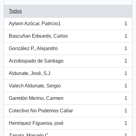
Todos
Aylwin Azócar, Patricio1
1
, 1 resultados
Bascuñan Edwards, Carlos
1
, 1 resultados
González P., Alejandro
1
, 1 resultados
Arzobispado de Santiago
1
, 1 resultados
Aldunate, José, S.J
1
, 1 resultados
Valech Aldunate, Sergio
1
, 1 resultados
Garretón Merino, Carmen
1
, 1 resultados
Colectivo No Podemos Callar
1
, 1 resultados
Henriquez Figueroa, josé
1
, 1 resultados
Zapata, Marcelo C.
1