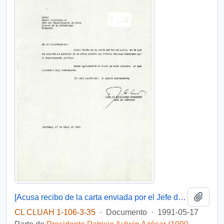
Añadi
[Acusa recibo de la carta enviada por el Jefe del Departamento Jurídico de la Vicaria de la Solidaridad , en la que adjunta un ejemplar de la última edición del Informe Mensual elaborado por el Departamento Jurídico]
CL CLUAH 1-106-3-35
·
Documento
·
1991-05-17