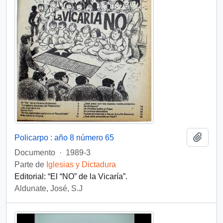
Añadi
Policarpo : año 8 número 65
Documento
·
1989-3
Parte de
Iglesias y Dictadura
Editorial: “El “NO” de la Vicaría”.
Aldunate, José, S.J