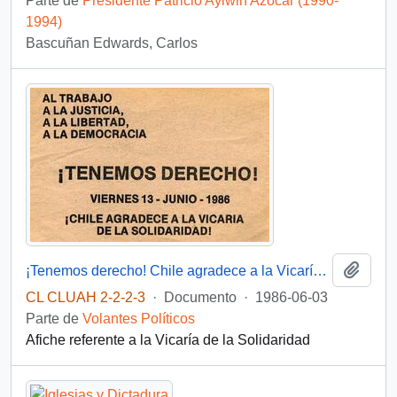
Parte de
Presidente Patricio Aylwin Azócar (1990-
1994)
Bascuñan Edwards, Carlos
Añadi
¡Tenemos derecho! Chile agradece a la Vicaría de la Solidaridad
CL CLUAH 2-2-2-3
·
Documento
·
1986-06-03
Parte de
Volantes Políticos
Afiche referente a la Vicaría de la Solidaridad