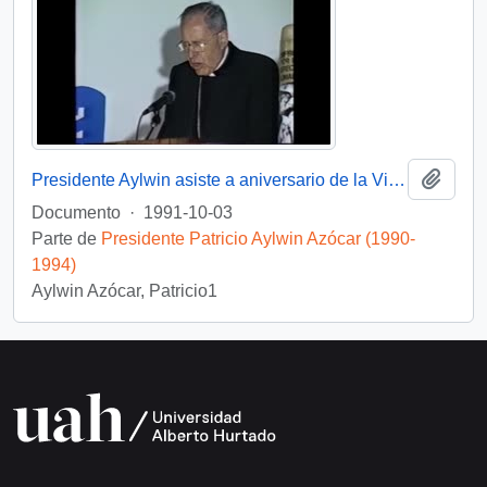
Añadi
Presidente Aylwin asiste a aniversario de la Vicaría de la Solidaridad : video
Documento
·
1991-10-03
Parte de
Presidente Patricio Aylwin Azócar (1990-
1994)
Aylwin Azócar, Patricio1