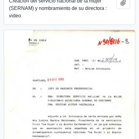
Creación del servicio nacional de la mujer
Añadi
(SERNAM) y nombramiento de su directora :
video