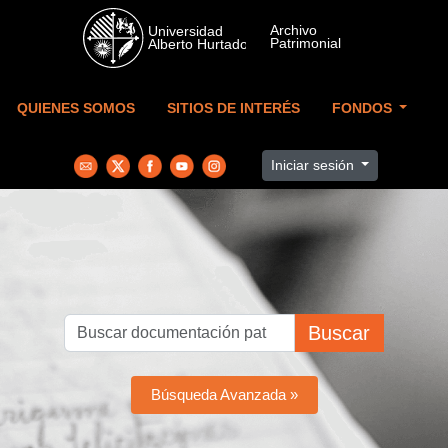
Skip to main content
QUIENES SOMOS
SITIOS DE INTERÉS
FONDOS
Iniciar sesión
Buscar
Búsqueda Avanzada »