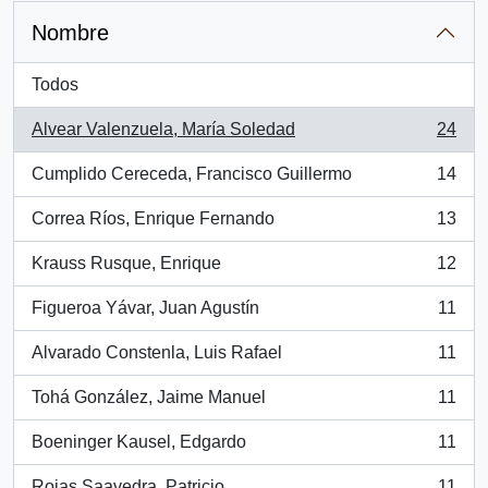
Nombre
Todos
Alvear Valenzuela, María Soledad
24
, 24 resultados
Cumplido Cereceda, Francisco Guillermo
14
, 14 resultados
Correa Ríos, Enrique Fernando
13
, 13 resultados
Krauss Rusque, Enrique
12
, 12 resultados
Figueroa Yávar, Juan Agustín
11
, 11 resultados
Alvarado Constenla, Luis Rafael
11
, 11 resultados
Tohá González, Jaime Manuel
11
, 11 resultados
Boeninger Kausel, Edgardo
11
, 11 resultados
Rojas Saavedra, Patricio
11