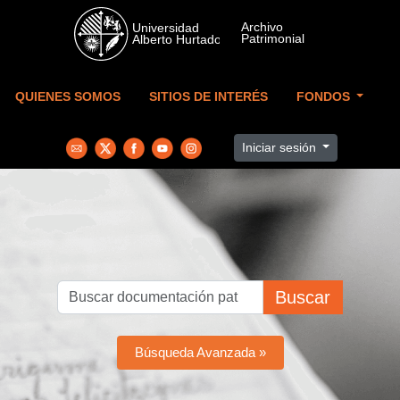
Skip to main content
QUIENES SOMOS
SITIOS DE INTERÉS
FONDOS
Iniciar sesión
Buscar
Búsqueda Avanzada »