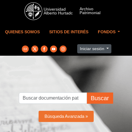
Skip to main content
QUIENES SOMOS
SITIOS DE INTERÉS
FONDOS
Iniciar sesión
Buscar
Búsqueda Avanzada »