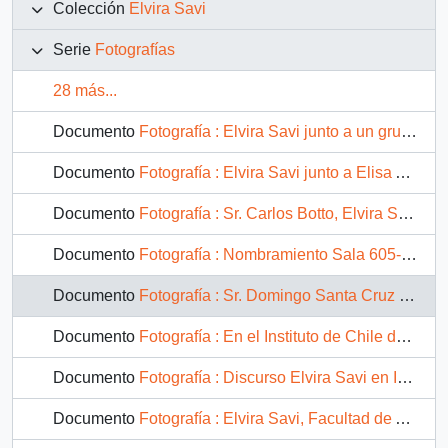
Colección
Elvira Savi
Serie
Fotografías
28 más...
Documento
Fotografía : Elvira Savi junto a un grupo de colegas
Documento
Fotografía : Elvira Savi junto a Elisa Alsina y Ernesto Quezada
Documento
Fotografía : Sr. Carlos Botto, Elvira Savi y Sr. Luis Orlandini
Documento
Fotografía : Nombramiento Sala 605-A con el nombre de "Sala Elvira Savi"
Documento
Fotografía : Sr. Domingo Santa Cruz Wilson junto a Elvira Savi en el Instituto de Chile de la Academia de Bellas Artes
Documento
Fotografía : En el Instituto de Chile de la Academia de Bellas Artes, el sr. Ernesto Barreda, sr. Domingo Santa Cruz, Elvira Savi y el sr. Luis Merino
Documento
Fotografía : Discurso Elvira Savi en Instituto de Chile
Documento
Fotografía : Elvira Savi, Facultad de Artes de la Universidad de Chile