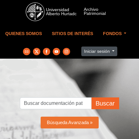
Skip to main content
QUIENES SOMOS
SITIOS DE INTERÉS
FONDOS
Iniciar sesión
Buscar
Búsqueda Avanzada »