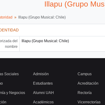
Illapu (Grupo Musi
utoridad
Illapu (Grupo Musical: Chile)
IDENTIDAD
rizada del
Illapu (Grupo Musical: Chile)
nombre
as Sociales
Admisión
Campus
ho
Estudiantes
Acreditación
mía y Negocios
Alumni UAH
Rectoría
ción
Académicos
Vicerrectorías