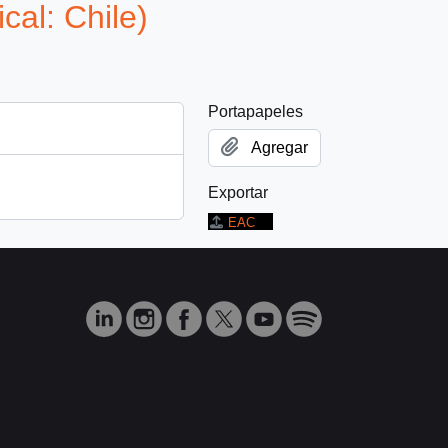
cal: Chile)
Portapapeles
Agregar
Exportar
EAC