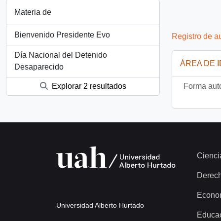
Materia de
Bienvenido Presidente Evo
Registro de a
Día Nacional del Detenido
ÁREA DE 
Desaparecido
Forma auto
Explorar 2 resultados
Cienci
Derec
Econo
Universidad Alberto Hurtado
Educa