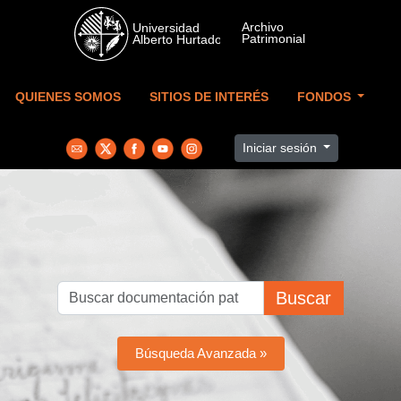
Skip to main content
QUIENES SOMOS
SITIOS DE INTERÉS
FONDOS
Iniciar sesión
Buscar
Búsqueda Avanzada »