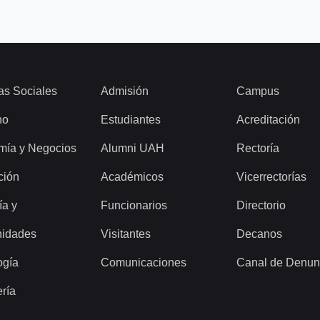
as Sociales
Admisión
Campus
ho
Estudiantes
Acreditación
mía y Negocios
Alumni UAH
Rectoría
ción
Académicos
Vicerrectorías
ía y
Funcionarios
Directorio
idades
Visitantes
Decanos
ogía
Comunicaciones
Canal de Denun
ería