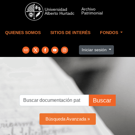
Skip to main content
QUIENES SOMOS
SITIOS DE INTERÉS
FONDOS
Iniciar sesión
Buscar
Búsqueda Avanzada »