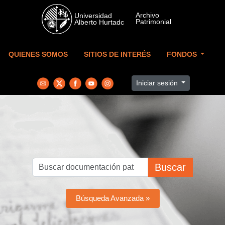
Skip to main content
QUIENES SOMOS
SITIOS DE INTERÉS
FONDOS
Iniciar sesión
Buscar
Búsqueda Avanzada »