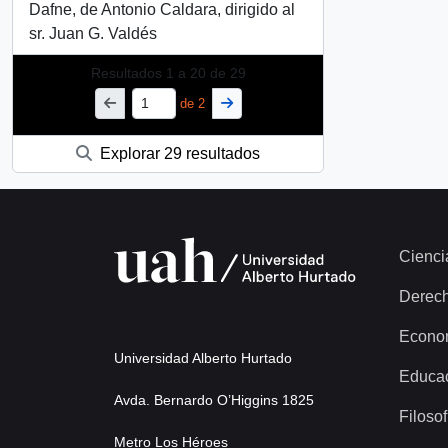
Dafne, de Antonio Caldara, dirigido al
sr. Juan G. Valdés
Resultados
1
a
20
de 29
de 2
Explorar 29 resultados
Cienci
Derec
Econo
Universidad Alberto Hurtado
Educa
Avda. Bernardo O’Higgins 1825
Filosof
Metro Los Héroes