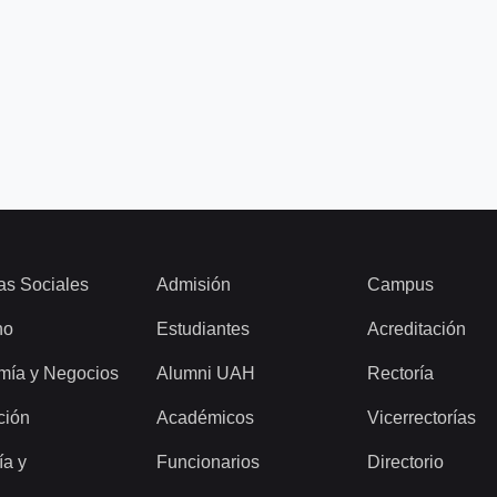
as Sociales
Admisión
Campus
ho
Estudiantes
Acreditación
mía y Negocios
Alumni UAH
Rectoría
ción
Académicos
Vicerrectorías
ía y
Funcionarios
Directorio