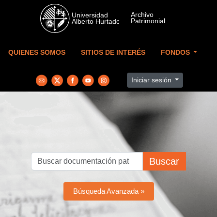
Skip to main content
QUIENES SOMOS
SITIOS DE INTERÉS
FONDOS
Iniciar sesión
Buscar
Búsqueda Avanzada »