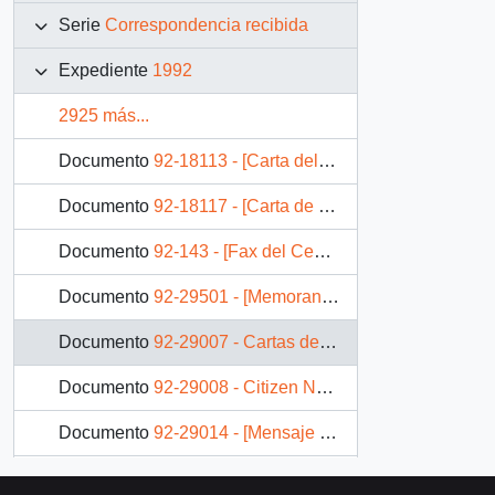
Serie
Correspondencia recibida
Expediente
1992
2925 más...
Documento
92-18113 - [Carta del Comité Chileno del Consejo Económico de la Cuenca del Pacífico dirigida al Presidente Patricio Aylwin]
Documento
92-18117 - [Carta de la Organización de los Estados Americanos dirigida al Presidente Patricio Aylwin]
Documento
92-143 - [Fax del Centro de Estudios Latinoamericanos]
Documento
92-29501 - [Memorandum N° 41 de Departamento de Correspondencia y Archivo, envía fotocopia de correspondencia]
Documento
92-29007 - Cartas del lector
Documento
92-29008 - Citizen Nuclear Information Center
Documento
92-29014 - [Mensaje antirreligioso]
Documento
92-29532 - [Expresan preocupación por la situación de derechos humanos del pueblo mapuche]