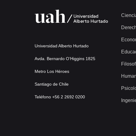
Documento
92-29540 - [ISAPRE Master Salud informa reajuste de arancel y planes]
Cienci
897 más...
Derec
Econo
Universidad Alberto Hurtado
Educa
Avda. Bernardo O’Higgins 1825
Filosof
Metro Los Héroes
Human
Santiago de Chile
Psicol
Teléfono +56 2 2692 0200
Ingeni