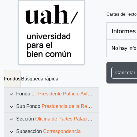
Cartas del lecto
Informes
No hay info
Cancelar
Fondos
Búsqueda rápida
Fondo
1 - Presidente Patricio Aylwin Azócar (1990-1994)
Sub Fondo
Presidencia de la República (11 marzo 1990 – 11 marzo 1994)
Sección
Oficina de Partes Palacio de La Moneda
Subsección
Correspondencia