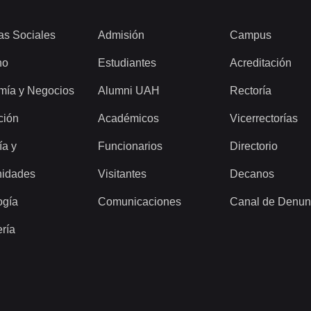
as Sociales
Admisión
Campus
ho
Estudiantes
Acreditación
mía y Negocios
Alumni UAH
Rectoría
ción
Académicos
Vicerrectorías
ía y
Funcionarios
Directorio
idades
Visitantes
Decanos
ogía
Comunicaciones
Canal de Denun
ería