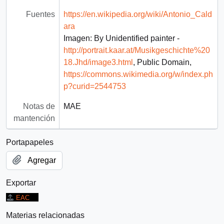
Fuentes
https://en.wikipedia.org/wiki/Antonio_Cald
ara
Imagen: By Unidentified painter -
http://portrait.kaar.at/Musikgeschichte%20
18.Jhd/image3.html
, Public Domain,
https://commons.wikimedia.org/w/index.ph
p?curid=2544753
Notas de
MAE
mantención
Portapapeles
Agregar
Exportar
EAC
Materias relacionadas