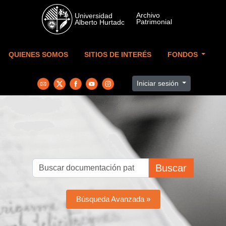
Skip to main content
QUIENES SOMOS
SITIOS DE INTERÉS
FONDOS
Iniciar sesión
Buscar
Búsqueda Avanzada »