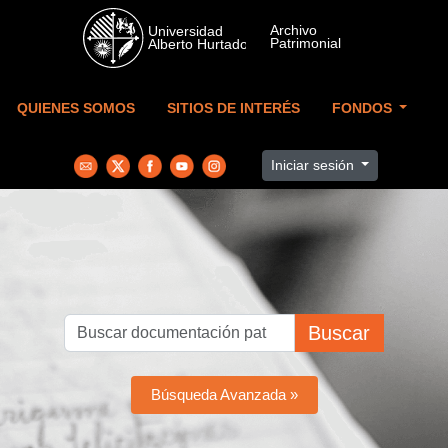
Skip to main content
QUIENES SOMOS
SITIOS DE INTERÉS
FONDOS
Iniciar sesión
Buscar
Búsqueda Avanzada »