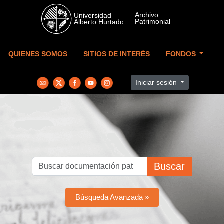
Skip to main content
QUIENES SOMOS
SITIOS DE INTERÉS
FONDOS
Iniciar sesión
Buscar
Búsqueda Avanzada »