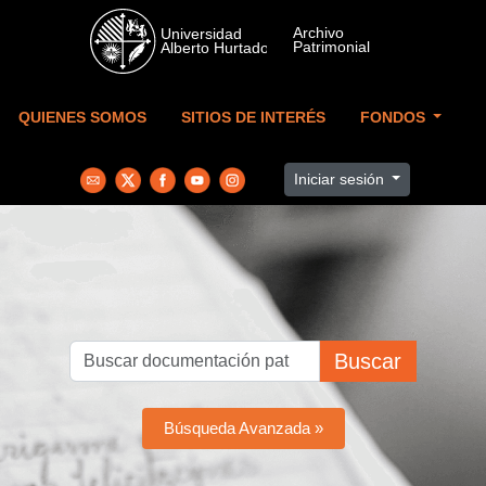
Skip to main content
QUIENES SOMOS
SITIOS DE INTERÉS
FONDOS
Iniciar sesión
Buscar
Búsqueda Avanzada »