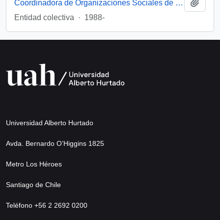
Añadi
Coordinadora de Organizaciones Sociales de Mujeres (Chile)
Entidad colectiva
·
1988-
Universidad Alberto Hurtado
Avda. Bernardo O’Higgins 1825
Metro Los Héroes
Santiago de Chile
Teléfono +56 2 2692 0200