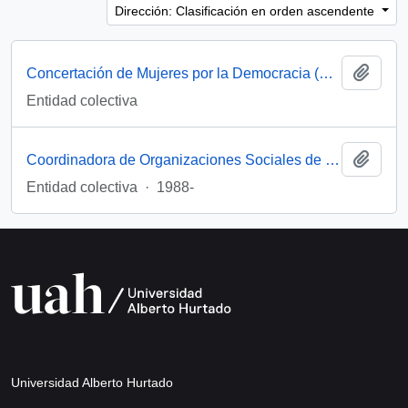
Dirección: Clasificación en orden ascendente
Añadi
Concertación de Mujeres por la Democracia (Santiago, Chile)
Entidad colectiva
Añadi
Coordinadora de Organizaciones Sociales de Mujeres (Chile)
Entidad colectiva
·
1988-
Universidad Alberto Hurtado