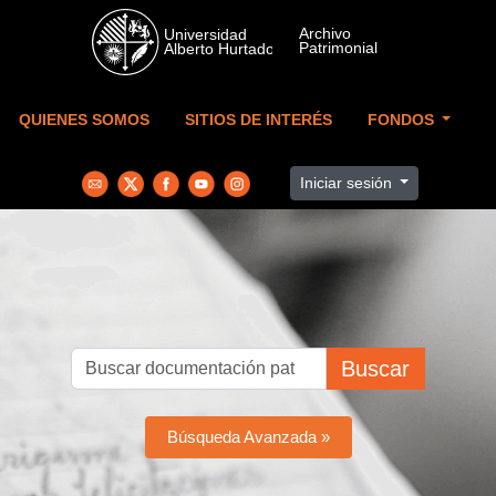
Skip to main content
QUIENES SOMOS
SITIOS DE INTERÉS
FONDOS
Iniciar sesión
Buscar
Búsqueda Avanzada »