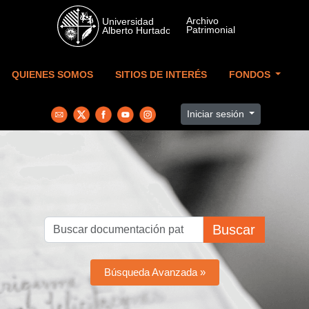
Skip to main content
QUIENES SOMOS
SITIOS DE INTERÉS
FONDOS
Iniciar sesión
Buscar
Búsqueda Avanzada »