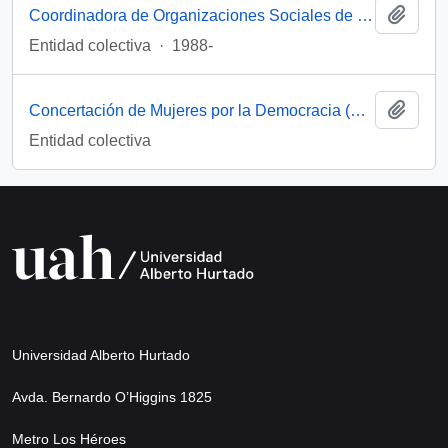
Añadi
Coordinadora de Organizaciones Sociales de Mujeres (Chile)
Entidad colectiva
·
1988-
Añadi
Concertación de Mujeres por la Democracia (Santiago, Chile)
Entidad colectiva
Universidad Alberto Hurtado
Avda. Bernardo O’Higgins 1825
Metro Los Héroes