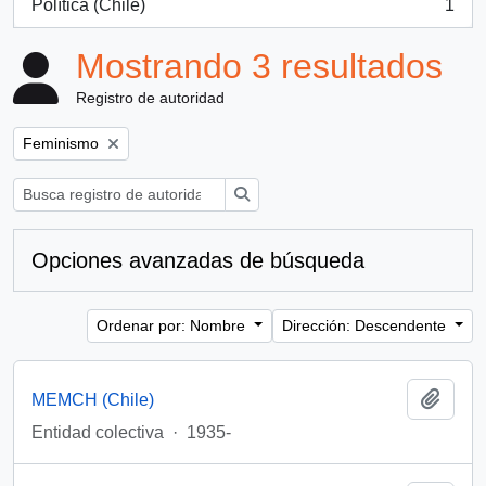
Política (Chile)
1
, 1 resultados
Mostrando 3 resultados
Registro de autoridad
Remove filter:
Feminismo
Búsqueda
Opciones avanzadas de búsqueda
Ordenar por: Nombre
Dirección: Descendente
Añadi
MEMCH (Chile)
Entidad colectiva
·
1935-