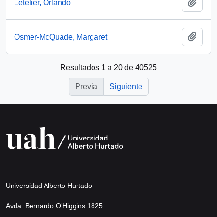
Añadi
Letelier, Orlando
Añadi
Osmer-McQuade, Margaret.
Resultados 1 a 20 de 40525
Previa
Siguiente
Universidad Alberto Hurtado
Avda. Bernardo O’Higgins 1825