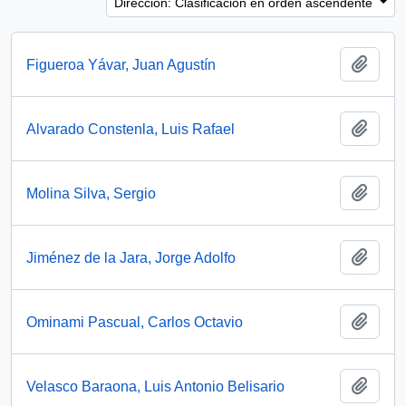
Dirección: Clasificación en orden ascendente
Añadi
Figueroa Yávar, Juan Agustín
Añadi
Alvarado Constenla, Luis Rafael
Añadi
Molina Silva, Sergio
Añadi
Jiménez de la Jara, Jorge Adolfo
Añadi
Ominami Pascual, Carlos Octavio
Añadi
Velasco Baraona, Luis Antonio Belisario