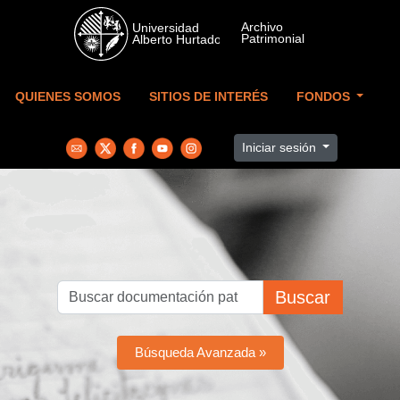
Skip to main content
QUIENES SOMOS
SITIOS DE INTERÉS
FONDOS
Iniciar sesión
Buscar
Búsqueda Avanzada »