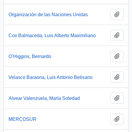
Añadi
Organización de las Naciones Unidas
Añadi
Cox Balmaceda, Luis Alberto Maximiliano
Añadi
O’Higgins, Bernardo
Añadi
Velasco Baraona, Luis Antonio Belisario
Añadi
Alvear Valenzuela, María Soledad
Añadi
MERCOSUR