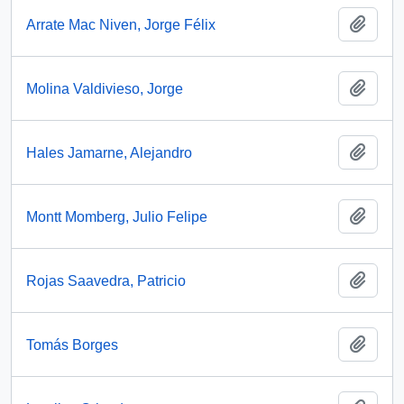
Añadi
Arrate Mac Niven, Jorge Félix
Añadi
Molina Valdivieso, Jorge
Añadi
Hales Jamarne, Alejandro
Añadi
Montt Momberg, Julio Felipe
Añadi
Rojas Saavedra, Patricio
Añadi
Tomás Borges