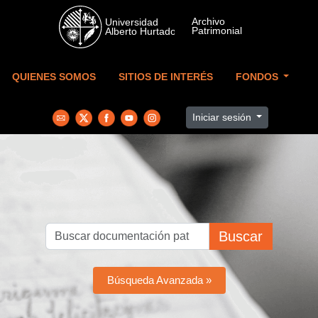
Skip to main content
QUIENES SOMOS
SITIOS DE INTERÉS
FONDOS
Iniciar sesión
Buscar
Búsqueda Avanzada »