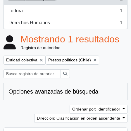
, 1 resultados
Tortura
1
, 1 resultados
Derechos Humanos
1
, 1 resultados
Mostrando 1 resultados
Registro de autoridad
Remove filter:
Remove filter:
Entidad colectiva
Presos políticos (Chile)
Búsqueda
Opciones avanzadas de búsqueda
Ordenar por: Identificador
Dirección: Clasificación en orden ascendente