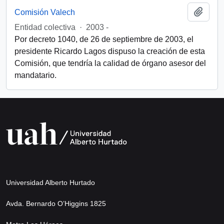
Añadi
Comisión Valech
Entidad colectiva
·
2003 -
Por decreto 1040, de 26 de septiembre de 2003, el
presidente Ricardo Lagos dispuso la creación de esta
Comisión, que tendría la calidad de órgano asesor del
mandatario.
Universidad Alberto Hurtado
Avda. Bernardo O’Higgins 1825