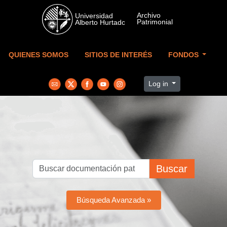
Skip to main content
QUIENES SOMOS
SITIOS DE INTERÉS
FONDOS
Log in
Buscar
Búsqueda Avanzada »