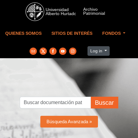
Skip to main content
QUIENES SOMOS
SITIOS DE INTERÉS
FONDOS
Log in
Buscar
Búsqueda Avanzada »