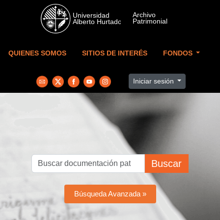
Skip to main content
QUIENES SOMOS
SITIOS DE INTERÉS
FONDOS
Iniciar sesión
Buscar
Búsqueda Avanzada »