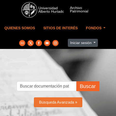
Skip to main content
QUIENES SOMOS
SITIOS DE INTERÉS
FONDOS
Iniciar sesión
Buscar
Búsqueda Avanzada »