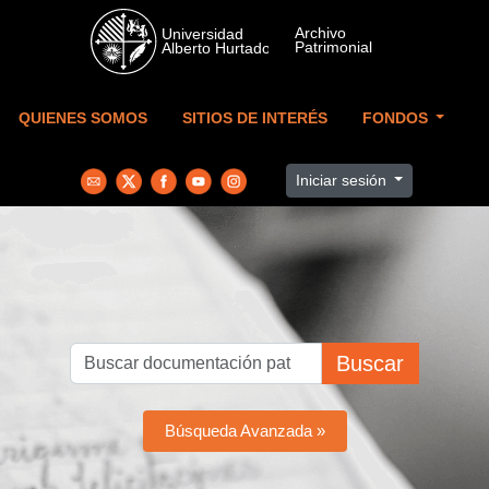
Skip to main content
QUIENES SOMOS
SITIOS DE INTERÉS
FONDOS
Iniciar sesión
Buscar
Búsqueda Avanzada »