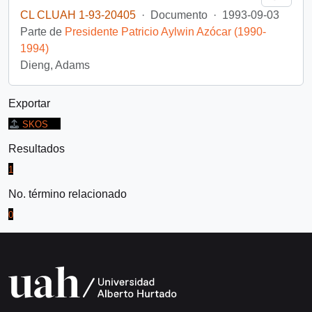
CL CLUAH 1-93-20405
·
Documento
·
1993-09-03
Parte de
Presidente Patricio Aylwin Azócar (1990-
1994)
Dieng, Adams
Exportar
SKOS
Resultados
1
No. término relacionado
0