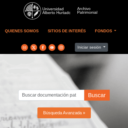
Skip to main content
QUIENES SOMOS
SITIOS DE INTERÉS
FONDOS
Iniciar sesión
Buscar
Búsqueda Avanzada »