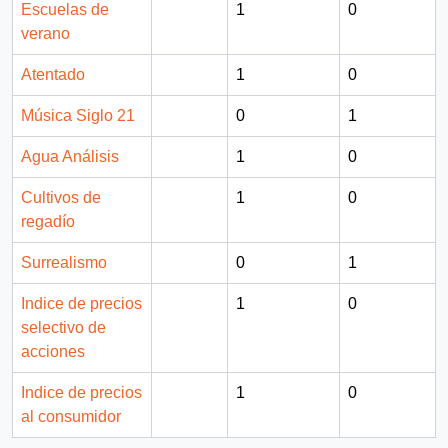
Escuelas de
1
0
verano
Atentado
1
0
Música Siglo 21
0
1
Agua Análisis
1
0
Cultivos de
1
0
regadío
Surrealismo
0
1
Indice de precios
1
0
selectivo de
acciones
Indice de precios
1
0
al consumidor