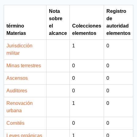
Nota
Registro
sobre
de
término
el
Colecciones
autoridad
Materias
alcance
elementos
elementos
Jurisdicción
1
0
militar
Minas terrestres
0
0
Ascensos
0
0
Auditores
0
0
Renovación
1
0
urbana
Comités
0
0
Leyes orgánicas
1
0